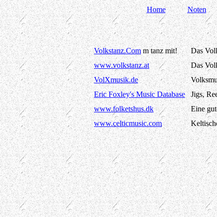
Home
Noten
Volkstanz.Com
m tanz mit!
Das Volk
www.volkstanz.at
Das Vol
VolXmusik.de
Volksmu
Eric Foxley's Music Database
Jigs, Re
www.folketshus.dk
Eine gut
www.celticmusic.com
Keltisc